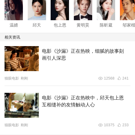
温婧
邱天
包上恩
黄明昊
陈昕葳
邬家
相关资讯
电影《沙漏》正在热映，细腻的故事刻
画引人深思
猫眼电影
刚刚
12568
241
电影《沙漏》正在热映中，邱天包上恩
互相缝补的友情触动人心
猫眼电影
刚刚
10375
233