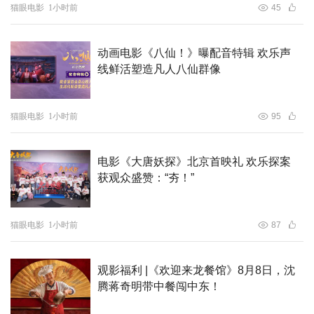
猫眼电影
1小时前
45
动画电影《八仙！》曝配音特辑 欢乐声
线鲜活塑造凡人八仙群像
猫眼电影
1小时前
95
电影《大唐妖探》北京首映礼 欢乐探案
获观众盛赞：“夯！”
猫眼电影
1小时前
87
观影福利 |《欢迎来龙餐馆》8月8日，沈
腾蒋奇明带中餐闯中东！