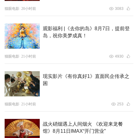
猫眼电影
20小时前
3083
观影福利 |《去你的岛》8月7日，提前登
岛，祝你美梦成真！
猫眼电影
21小时前
4930
现实影片《有你真好1》直面民企传承之
困
青春疼痛顶级IP引发关注 热度长虹粉丝翘首以待
作为华语青春疼痛小说顶级IP，电影《沙漏》自筹备来就获
猫眼电影
21小时前
253
得广泛关注，全网热度居高不下，电影官宣开机及拍摄期
间，相关话题频登各平台热搜榜，票务平台想看人数持续增
战火硝烟遇上人间烟火 《欢迎来龙餐
长，影片关注度节节攀升。在大众的不舍和期待中，电影
馆》8月11日IMAX“开门营业”
《沙漏》于8月中旬正式杀青，时隔月余剧组主创重聚福州