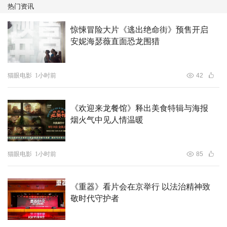
热门资讯
惊悚冒险大片《逃出绝命街》预售开启
安妮海瑟薇直面恐龙围猎
电影《沙漏》改编自青春文学领军人物，被誉为“文字女巫”
猫眼电影
1小时前
42
饶雪漫的同名小说，讲述了受原生家庭影响而患上心理疾病
的少女莫醒醒，在活泼明媚的米砂和温暖学长路理的陪伴鼓
《欢迎来龙餐馆》释出美食特辑与海报
励下逐渐走出阴霾，获得救赎的同时也抚平了好友心底难以
烟火气中见人情温暖
愈合的伤痕，彼此治愈的故事。影片真实戳心的双向救赎，
细腻动人的情感表达，描绘出关于友谊和青春悸动的美好画
卷。此前官方露出的物料不难看出影片独具的青春气质，不
猫眼电影
1小时前
85
管是炙热盛夏里枝桠疯长的校园、少年肆意追着浪花奔跑的
海边，还是本就是青春代名词的一众新生代演员，都将自由
《重器》看片会在京举行 以法治精神致
而又热烈的十八岁诠释得淋漓尽致，青春感拉满。
敬时代守护者