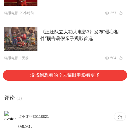
合体亮相，为翘首以盼的影迷带来无限惊喜，引爆全网热
议，电影相关话题阅读量突破7.5亿，讨论量及互动量突破
猫眼电影
23小时前
257
900万。
《汪汪队立大功大电影3》发布“暖心相
伴”预告暑假亲子观影首选
猫眼电影
1天前
504
没找到想看的？去猫眼电影看更多
评论
(1)
点小评4435118821
09090 .