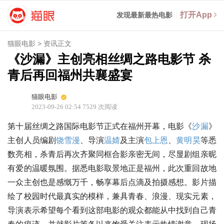
打开App
发现最新最热电影
猫眼电影
>
资讯正文
《沙漏》主创亮相丝绸之路电影节 杀
青后再回福州共襄盛宴
猫眼电影
2023-09-26 02:54
7529
次阅读
第十届丝绸之路国际电影节正式在福州开幕，电影《
沙漏
》
主创人员编剧
饶雪漫
、导演
温婧
及主演
包上恩
、
黄明昊
等悉
数亮相，杀青后再次齐聚同框合影亲密无间，尽显剧组亲昵
有爱的温暖氛围。据悉电影取景地正是福州，此次重回故地
一众主创也是感慨万千，畅享幕后点滴及拍摄感想。影片描
绘了校园时代最真实的模样，兼具青春、浪漫、现实元素，
导演表示希望每个看到这部电影的观众都能从中找到自己青