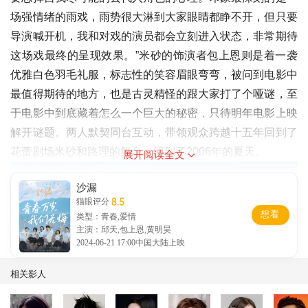
场强情绪的雨戏，雨势很大淋到大家眼睛都睁不开，但只要
导演喊开机，我和对戏的演员都会立刻进入状态，非常期待
这场戏最终的呈现效果。”米砂的饰演者包上恩则是着一袭
优雅白色羽毛礼服，标志性的笑容眉眼弯弯，被问到电影中
最值得期待的地方，也是古灵精怪的跟大家打了个哑谜，至
于电影中到底藏着怎么一个巨大的秘密，只待明年电影上映
解开谜题。两人默契同台互动，带领观众跨越十五年回到了
花蕾剧场米砂和路理的舞台，回到了2006年的夏天。
展开阅读全文
沙漏
8.5
猫眼评分
想看
类型：青春,爱情
主演：邱天,包上恩,黄明昊
2024-06-21 17:00中国大陆上映
相关影人