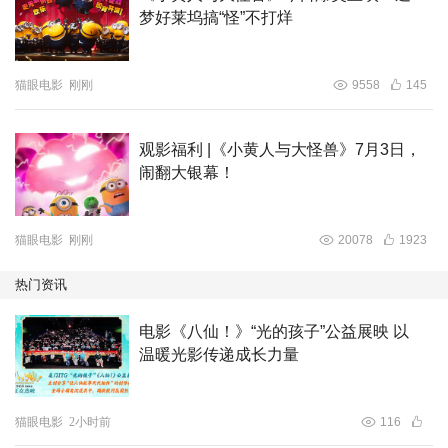
梦好莱坞搞“怪”不打烊
猫眼电影
刚刚
9558
145
观影福利 |《小黄人与大怪兽》7月3日，
闹翻大银幕！
猫眼电影
刚刚
20078
1923
热门资讯
电影《八仙！》“光的孩子”公益展映 以
温暖光影传递成长力量
猫眼电影
2小时前
116