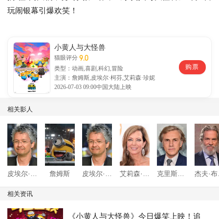
玩闹银幕引爆欢笑！
小黄人与大怪兽
9.0
猫眼评分
购票
类型：动画,喜剧,科幻,冒险
主演：詹姆斯,皮埃尔·柯芬,艾莉森·珍妮
2026-07-03 09:00中国大陆上映
相关影人
皮埃尔·柯芬
詹姆斯
皮埃尔·柯芬
艾莉森·珍妮
克里斯托弗·瓦尔兹
杰
相关资讯
《小黄人与大怪兽》今日爆笑上映！追