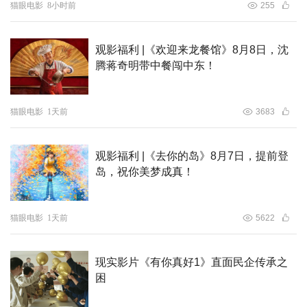
猫眼电影
8小时前
255
观影福利 |《欢迎来龙餐馆》8月8日，沈
腾蒋奇明带中餐闯中东！
猫眼电影
1天前
3683
观影福利 |《去你的岛》8月7日，提前登
岛，祝你美梦成真！
猫眼电影
1天前
5622
现实影片《有你真好1》直面民企传承之
困