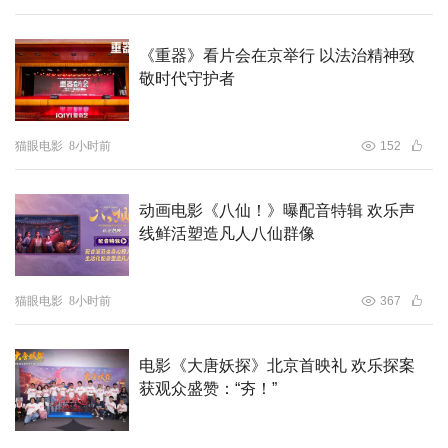
《重器》看片会在京举行 以法治精神致
敬时代守护者
猫眼电影
8小时前
152
动画电影《八仙！》曝配音特辑 欢乐声
线鲜活塑造凡人八仙群像
猫眼电影
8小时前
367
电影《大唐妖探》北京首映礼 欢乐探案
获观众盛赞：“夯！”