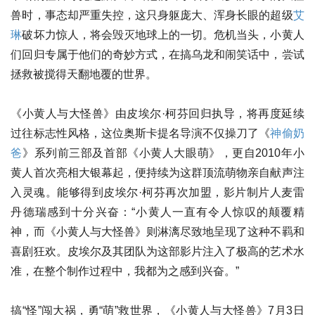
兽时，事态却严重失控，这只身躯庞大、浑身长眼的超级
艾
琳
破坏力惊人，将会毁灭地球上的一切。危机当头，小黄人
们回归专属于他们的奇妙方式，在搞乌龙和闹笑话中，尝试
拯救被搅得天翻地覆的世界。
《小黄人与大怪兽》由皮埃尔·柯芬回归执导，将再度延续
过往标志性风格，这位奥斯卡提名导演不仅操刀了《
神偷奶
爸
》系列前三部及首部《小黄人大眼萌》，更自2010年小
黄人首次亮相大银幕起，便持续为这群顶流萌物亲自献声注
入灵魂。能够得到皮埃尔·柯芬再次加盟，影片制片人麦雷
丹德瑞感到十分兴奋：“小黄人一直有令人惊叹的颠覆精
神，而《小黄人与大怪兽》则淋漓尽致地呈现了这种不羁和
喜剧狂欢。皮埃尔及其团队为这部影片注入了极高的艺术水
准，在整个制作过程中，我都为之感到兴奋。”
搞“怪”闯大祸，勇“萌”救世界，《小黄人与大怪兽》7月3日