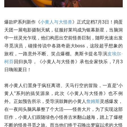
爆款IP系列新作《
小黄人与大怪兽
》正式定档7月3日！捣蛋
天团一展电影摄制天赋，征服好莱坞成为银幕新星，当脑洞
中一丝灵光乍现，他们构思出空前怪兽巨制，随即光速出发
寻觅演员，碰撞传说中各路奇葩大boss，这段超乎想象的
旅程，一路意外不断、笑点爆棚。奥斯卡提名导演
皮埃尔·
柯芬
回归执导，《小黄人与大怪兽》承包全家快乐，7月3
日嗨闹夏日！
将小黄人们置身于疯狂离谱、天马行空的冒险，一直是“小
黄人”系列的搞笑源泉，此次《小黄人与大怪兽》也不例
外。正如预告所示，受导演鼓舞的小黄人
詹姆斯
灵感爆发，
在一夜间头脑风暴整了个大活——怪兽大片，为了实现这部
巨作，小黄人们跟随绿色小怪兽古米翻山越海，踏上了爆梗
不断的怪兽寻觅之旅。而当他们终于召唤出梦寐以求的大怪