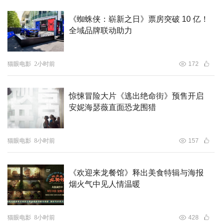
《蜘蛛侠：崭新之日》票房突破 10 亿！
全域品牌联动助力
猫眼电影
2小时前
172
惊悚冒险大片《逃出绝命街》预售开启
安妮海瑟薇直面恐龙围猎
猫眼电影
8小时前
157
《欢迎来龙餐馆》释出美食特辑与海报
烟火气中见人情温暖
猫眼电影
8小时前
428