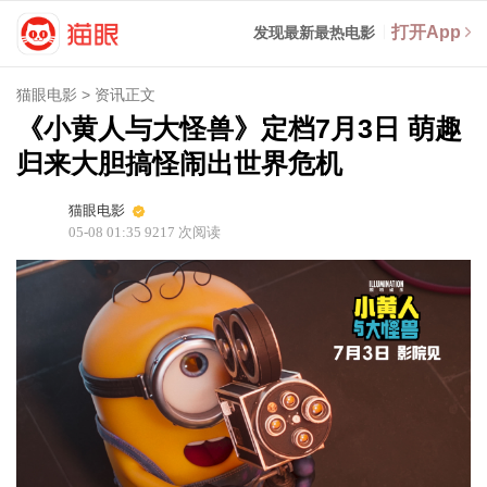
打开App
发现最新最热电影
猫眼电影
>
资讯正文
《小黄人与大怪兽》定档7月3日 萌趣
归来大胆搞怪闹出世界危机
猫眼电影
05-08 01:35
9217
次阅读