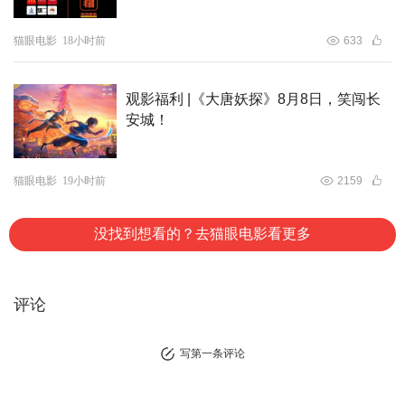
金句频出，金秘书（黄才伦 饰）全程手机录像，他假意遮
猫眼电影
18小时前
633
挡“别拍了”，一整套客套表演行云流水。怪不得老夏看完由
衷感叹，莱茵县县长王心灵每一句场面话都说得滴水不漏。
观影福利 |《大唐妖探》8月8日，笑闯长
值得注意的是，“莱茵”这个同名小镇也曾出现在邢文雄此前
安城！
执导的电影《这个杀手不太冷静》中，是导演具有个人标志
性的设定。《这个杀手不太冷静》里的整个小镇就是一场骗
局，所有人都在演戏；《特立独行》里的莱茵县则是一座被
猫眼电影
19小时前
2159
场面话、客套话和人情世故层层裹住的“面子社会”，而心性
耿直的王长海，偏偏要在这张密不透风的人情大网里硬闯到
没找到想看的？去猫眼电影看更多
底。
评论
写第一条评论