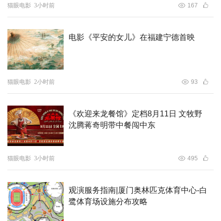
猫眼电影
3小时前
167
电影《平安的女儿》在福建宁德首映
猫眼电影
2小时前
93
《欢迎来龙餐馆》定档8月11日 文牧野
沈腾蒋奇明带中餐闯中东
猫眼电影
3小时前
495
观演服务指南|厦门奥林匹克体育中心-白
鹭体育场设施分布攻略