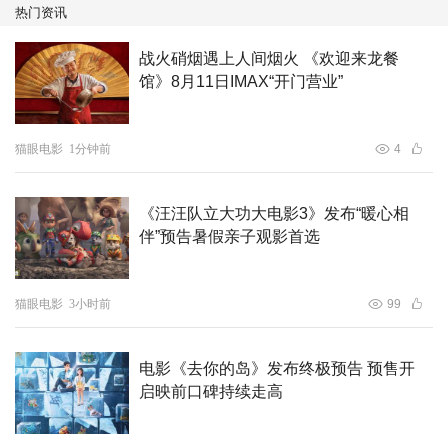
热门资讯
战火硝烟遇上人间烟火 《欢迎来龙餐
馆》8月11日IMAX“开门营业”
猫眼电影
1分钟前
4
《汪汪队立大功大电影3》发布“暖心相
伴”预告暑假亲子观影首选
猫眼电影
3小时前
99
电影《去你的岛》发布终极预告 预售开
启映前口碑持续走高