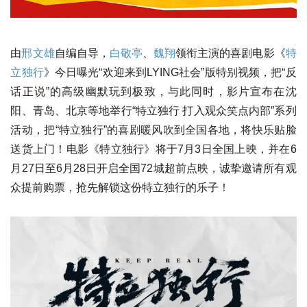
由
邢文雄
自编自导，
白敬亭
、
魏翔
领衔主演的喜剧电影《
特
立独行
》今日曝光“欢迎来到LYING社会”版特别视频，把“反
话正说”的高级幽默玩到极致，与此同时，影片宣布在沈
阳、青岛、北京等地举行“特立独行 打入观众笑点内部”系列
活动，把“特立独行”的喜剧暖风吹到全国各地，将快乐贴脸
送货上门！电影《特立独行》将于7月3日全国上映，并在6
月27日至6月28日开启全国72城超前点映，诚挚邀请所有观
众提前购票，抢先解锁这份特立独行的乐子！