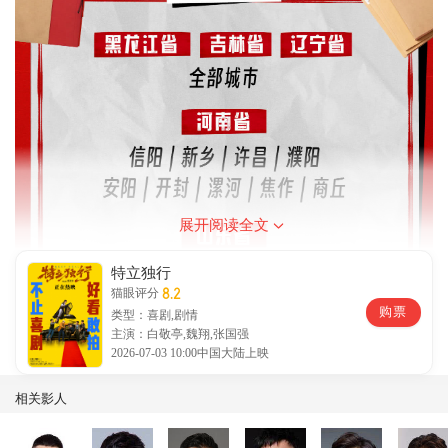
展开阅读全文
特立独行
8.2
猫眼评分
购票
类型：喜剧,剧情
主演：白敬亭,魏翔,张国强
2026-07-03 10:00中国大陆上映
相关影人