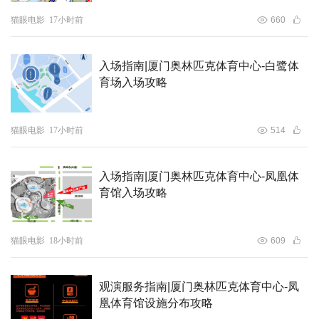
猫眼电影
17小时前
660
夸得越狠打脸越响
莱茵
县弯弯绕浮出水面
入场指南|厦门奥林匹克体育中心-白鹭体
本次发布的特别视频以“飞银”王长海（白敬亭 饰）回到家乡
育场入场攻略
莱茵县的视角展开，画外音全程用播音腔热情安利这座小城
的种种“优势”，镜头里却是截然相反的真相轮番上演——画
猫眼电影
17小时前
514
外音夸得越卖力，现实打脸就越响亮。嘴上说得天花乱坠，
王长海实际遭遇的却是排不上的号、跑不完的流程，好不容
入场指南|厦门奥林匹克体育中心-凤凰体
易攒齐一摞材料跑到窗口，一句“我们这儿办不了，得去市
育馆入场攻略
里”直接让人原地崩溃。每一件“小事”都得靠人情、绕弯路才
能勉强搞定，最后还是老夏（魏翔 饰）动用“前妻表弟的同
学”的关系才解了围。莱茵县的人情世故太复杂，让耿直的
猫眼电影
18小时前
609
王长海彻底水土不服。
观演服务指南|厦门奥林匹克体育中心-凤
更绝的是莱茵县长王心灵（张国强 饰）出场这段戏，一路
凰体育馆设施分布攻略
上遇到各种意想不到的突发状况，招待王长海时热情拥抱、