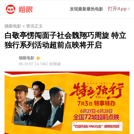
打开App
发现最新最热电影
猫眼电影
>
资讯正文
白敬亭愣闯面子社会魏翔巧周旋 特立
独行系列活动超前点映将开启
猫眼电影
06-18 07:14
7402
次阅读