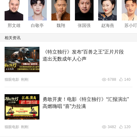
邢文雄
白敬亭
魏翔
张国强
赵海燕
苏小
相关资讯
《特立独行》发布“百兽之王”正片片段
道出无数成年人心声
猫眼电影
刚刚
6788
140
勇敢开麦！电影《特立独行》“汇报演出”
高燃嗨唱 “喜”力拉满
猫眼电影
刚刚
3482
120