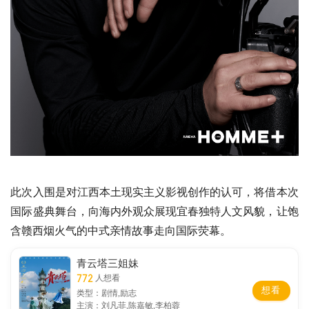
此次入围是对江西本土现实主义影视创作的认可，将借本次
国际盛典舞台，向海内外观众展现宜春独特人文风貌，让饱
含赣西烟火气的中式亲情故事走向国际荧幕。
青云塔三姐妹
772
人想看
想看
类型：剧情,励志
主演：刘凡菲,陈嘉敏,李柏蓉