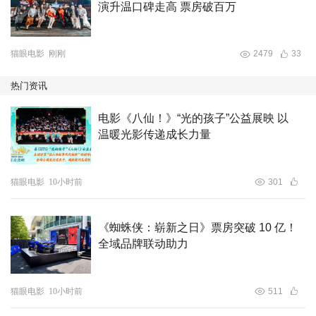
演升温口碑走高 票房破百万
猫眼电影
刚刚
2479
33
热门资讯
电影《八仙！》“光的孩子”公益展映 以
温暖光影传递成长力量
猫眼电影
10小时前
301
《蜘蛛侠：崭新之日》票房突破 10 亿！
全域品牌联动助力
猫眼电影
10小时前
511