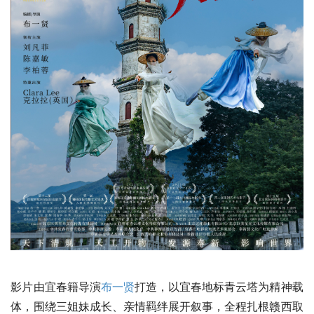
影片由宜春籍导演
布一贤
打造，以宜春地标青云塔为精神载
体，围绕三姐妹成长、亲情羁绊展开叙事，全程扎根赣西取