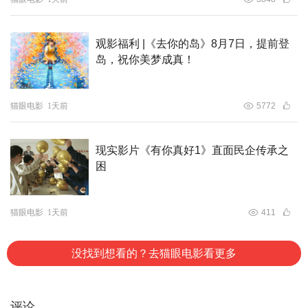
观影福利 |《去你的岛》8月7日，提前登
岛，祝你美梦成真！
猫眼电影
1天前
5772
现实影片《有你真好1》直面民企传承之
困
猫眼电影
1天前
411
没找到想看的？去猫眼电影看更多
评论