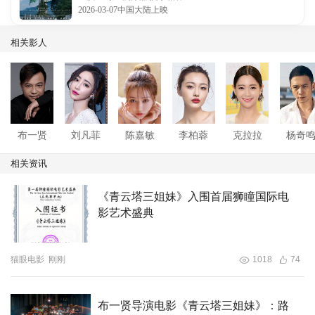
2026-03-07中国大陆上映
相关影人
布一贤
刘凡菲
陈嘉敏
李柏蓉
克拉拉
杨奇
相关资讯
《青云塔三姐妹》入围首届狮瞳国际电
影艺术盛典
猫眼电影
刚刚
1018
74
布一贤导演电影《青云塔三姐妹》：路