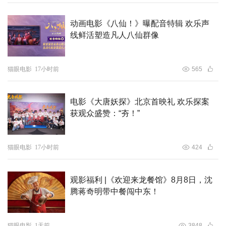
动画电影《八仙！》曝配音特辑 欢乐声
线鲜活塑造凡人八仙群像
猫眼电影
17小时前
565
电影《大唐妖探》北京首映礼 欢乐探案
获观众盛赞：“夯！”
猫眼电影
17小时前
424
观影福利 |《欢迎来龙餐馆》8月8日，沈
腾蒋奇明带中餐闯中东！
猫眼电影
1天前
3848