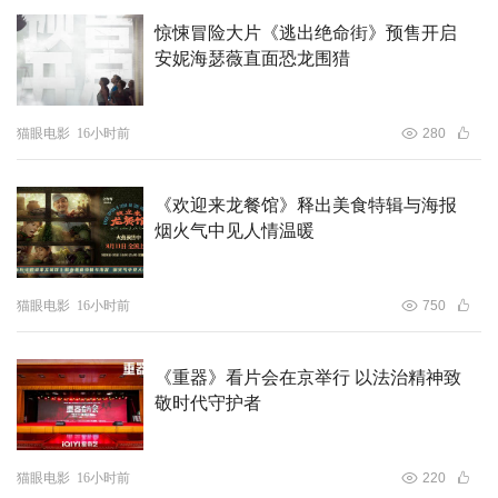
惊悚冒险大片《逃出绝命街》预售开启
安妮海瑟薇直面恐龙围猎
猫眼电影
16小时前
280
《欢迎来龙餐馆》释出美食特辑与海报
烟火气中见人情温暖
猫眼电影
16小时前
750
《重器》看片会在京举行 以法治精神致
敬时代守护者
猫眼电影
16小时前
220