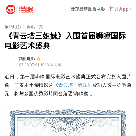
打开App
发现最新最热电影
猫眼电影
>
资讯正文
《青云塔三姐妹》入围首届狮瞳国际
电影艺术盛典
猫眼电影
07-08 07:01
1018
次阅读
近日，第一届狮瞳国际电影艺术盛典正式公布完整入围片
单，宜春本土亲情影片《
青云塔三姐妹
》成功入选主竞赛单
元，将与多国优秀影片同台角逐“狮瞳奖”。