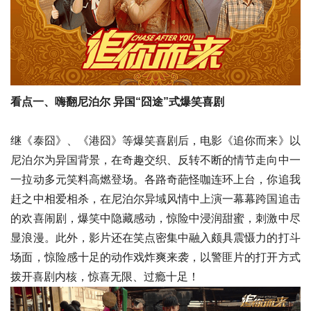
看点一、嗨翻尼泊尔 异国“囧途”式爆笑喜剧
继《泰囧》、《港囧》等爆笑喜剧后，电影《追你而来》以
尼泊尔为异国背景，在奇趣交织、反转不断的情节走向中一
一拉动多元笑料高燃登场。各路奇葩怪咖连环上台，你追我
赶之中相爱相杀，在尼泊尔异域风情中上演一幕幕跨国追击
的欢喜闹剧，爆笑中隐藏感动，惊险中浸润甜蜜，刺激中尽
显浪漫。此外，影片还在笑点密集中融入颇具震慑力的打斗
场面，惊险感十足的动作戏炸爽来袭，以警匪片的打开方式
拨开喜剧内核，惊喜无限、过瘾十足！