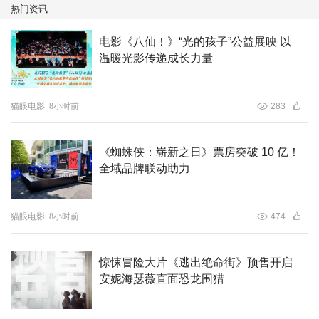
热门资讯
剧与津门名家相声剧完美融合，喜剧新联盟强强联手打造、
演绎，高品质呈现、精湛演技全程牵动视听，定将全方位拉
电影《八仙！》“光的孩子”公益展映 以
满喜剧效果，为观众带来极致笑动体验。
温暖光影传递成长力量
猫眼电影
8小时前
283
《蜘蛛侠：崭新之日》票房突破 10 亿！
全域品牌联动助力
看点四、尼泊尔异域风情全呈现 足不出户去旅行
猫眼电影
8小时前
474
尼泊尔浓烈的异域风情与充满人文气息的壮观景致令人向
惊悚冒险大片《逃出绝命街》预售开启
往，辗转国内外多地取景的电影《追你而来》将从国内到尼
安妮海瑟薇直面恐龙围猎
泊尔带领观众透过视听沉浸式体验一场精彩旅游。影片中，
尼泊尔具有代表性的景观将清晰呈现，“一镜到底”畅游白