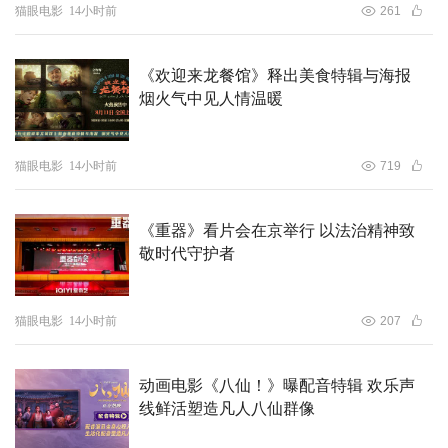
塔、华人街、杜巴广场、帕斯帕提纳神庙、费瓦湖、尼泊尔
猫眼电影
14小时前
261
街头等，坐在影院即可足不出户感受尼泊尔的美食、美景、
人文风情，并在其中放松身心，忘却烦恼与压力。
《欢迎来龙餐馆》释出美食特辑与海报
烟火气中见人情温暖
猫眼电影
14小时前
719
《重器》看片会在京举行 以法治精神致
敬时代守护者
看点五、高大上&接地气 多向输出传递深度内核
影片既有高大上的宏观场景画面，也有接地气的人间烟火气
猫眼电影
14小时前
207
息。异国他乡的尼泊尔奇遇、天堂与地狱的碰撞、白富美与
江湖浪子的邂逅，化诸多不可能为可能，美好与惊险、梦幻
动画电影《八仙！》曝配音特辑 欢乐声
与现实不断缠绕，爱恨情仇交织、贪念与狠戾齐发，让观众
线鲜活塑造凡人八仙群像
在情绪爆点中感受视觉神经的冲击。观众循着影片爱情、喜