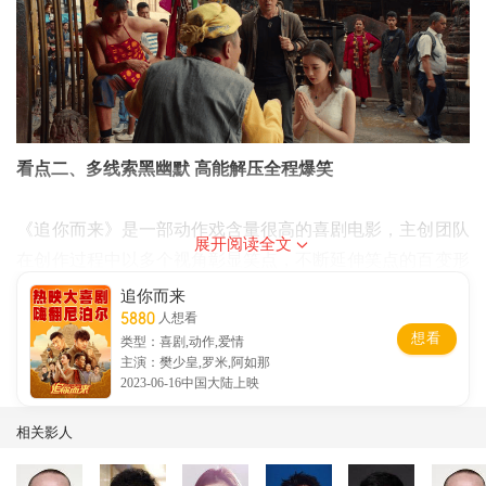
看点二、多线索黑幽默 高能解压全程爆笑
《追你而来》是一部动作戏含量很高的喜剧电影，主创团队
展开阅读全文
在创作过程中以多个视角彰显笑点，不断延伸笑点的百变形
态。一个刚刚出狱的功夫高手，一个善于伪装的黑帮大哥，
追你而来
5880
人想看
一个慌乱不堪的落跑新娘，一个满身蛇纹的笨贼杀手，再加
想看
类型：喜剧,动作,爱情
上一口河南话的尼泊尔导游、大大咧咧热情好客的中国大
主演：樊少皇,罗米,阿如那
姐，一对专门搞事情的“无影手”和“二疙瘩”师徒等等，从各
2023-06-16中国大陆上映
个方面突破，将笑点以不同形式注入到不同人物身上，再根
相关影人
据人物身份、地位、性格、立场的不同，呈现出形态各异的
幽默感，笑料全程贯穿，多线索黑色幽默与直观笑点接踵输