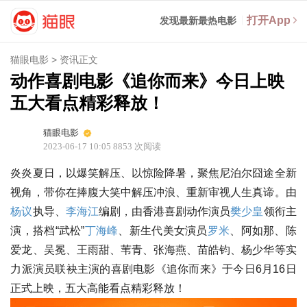
打开App
发现最新最热电影
猫眼电影
>
资讯正文
动作喜剧电影《追你而来》今日上映
五大看点精彩释放！
猫眼电影
2023-06-17 10:05
8853
次阅读
炎炎夏日，以爆笑解压、以惊险降暑，聚焦尼泊尔囧途全新
视角，带你在捧腹大笑中解压冲浪、重新审视人生真谛。由
杨议
执导、
李海江
编剧，由香港喜剧动作演员
樊少皇
领衔主
演，搭档“武松”
丁海峰
、新生代美女演员
罗米
、阿如那、陈
爱龙、吴冕、王雨甜、苇青、张海燕、苗皓钧、杨少华等实
力派演员联袂主演的喜剧电影《追你而来》于今日6月16日
正式上映，五大高能看点精彩释放！