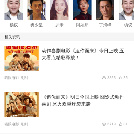
出，高能解压！
杨议
樊少皇
罗米
阿如那
丁海峰
杨议
相关资讯
动作喜剧电影《追你而来》今日上映 五
大看点精彩释放！
看点三、香港动作喜剧+津门名家相声剧 喜剧新联盟绽放魅
力
猫眼电影
刚刚
8853
35
《追你而来》由香港喜剧动作演员樊少皇领衔主演，搭档
《追你而来》明日全国上映 囧途式动作
“武松”丁海峰、新生代美女演员罗米、阿如那、陈爱龙、吴
喜剧 冰火双重炸裂来袭！
冕、苇青，张海燕等主演。影片还邀请了倍受观众尊敬的老
艺术家杨少华参与客串，为影片贡献了精彩表演。杨少华老
师的儿子杨议作为著名相声演员也在影片中扮演了重要角
猫眼电影
刚刚
6719
81
色，且挑大梁担任导演。高能集结、亮点满满，香港动作喜