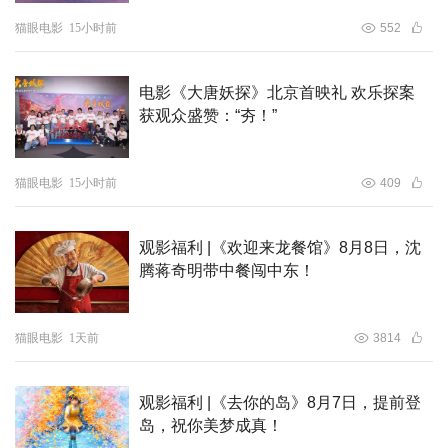
剧、打斗、犯罪、文物保护等元素悲喜交织的多向输出中，
猫眼电影
15小时前
552
读懂影片深度内核，产生全新的人生感悟。
电影《大唐妖探》北京首映礼 欢乐探案
获观众盛赞：“夯！”
猫眼电影
15小时前
409
观影福利 |《欢迎来龙餐馆》8月8日，沈
腾蒋奇明带中餐闯中东！
电影《追你而来》由河北若娜文化传媒有限公司、浙江纳达
猫眼电影
1天前
3814
影业传媒有限公司出品，暴脾气文化传媒河北有限公司、河
北杰源文化传播有限公司、浙江开怀一笑影业传媒有限公司
联合出品，并联合河北电影制片厂拍摄；由浙江东阳四月天
观影福利 |《去你的岛》8月7日，提前登
影视文化有限公司发行、山西菲尔幕文化传媒有限公司联合
岛，祝你美梦成真！