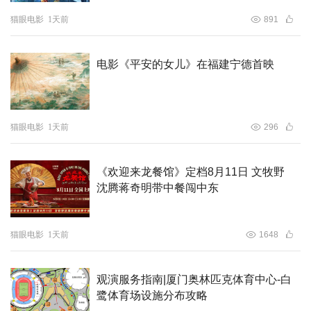
猫眼电影
1天前
891
电影《平安的女儿》在福建宁德首映
猫眼电影
1天前
296
《欢迎来龙餐馆》定档8月11日 文牧野
沈腾蒋奇明带中餐闯中东
猫眼电影
1天前
1648
观演服务指南|厦门奥林匹克体育中心-白
鹭体育场设施分布攻略