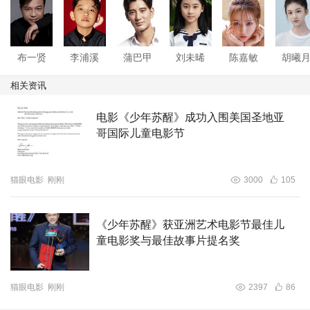
故事围绕少年成长历程展开，刻画成长路上的感悟与蜕变，
传递积极向上的精神内核。静待影片正式登陆院线，届时观
布一贤
李浦溪
蒲巴甲
刘未晞
陈嘉敏
胡曦
众既能沉浸式体会少年成长的热血与感动，也能一览靖安得
相关资讯
天独厚的自然山水风光。
电影《少年苏醒》成功入围美国圣地亚
哥国际儿童电影节
猫眼电影
刚刚
3000
105
《少年苏醒》获亚洲艺术电影节最佳儿
童电影奖与最佳故事片提名奖
猫眼电影
刚刚
2397
86