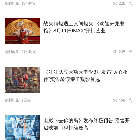
猫眼电影
19小时前
228
战火硝烟遇上人间烟火 《欢迎来龙餐
馆》8月11日IMAX“开门营业”
猫眼电影
21小时前
235
《汪汪队立大功大电影3》发布“暖心相
伴”预告暑假亲子观影首选
猫眼电影
1天前
458
电影《去你的岛》发布终极预告 预售开
启映前口碑持续走高