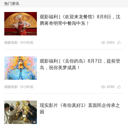
热门资讯
观影福利 |《欢迎来龙餐馆》8月8日，沈
腾蒋奇明带中餐闯中东！
猫眼电影
19小时前
2664
观影福利 |《去你的岛》8月7日，提前登
岛，祝你美梦成真！
猫眼电影
19小时前
4590
现实影片《有你真好1》直面民企传承之
困