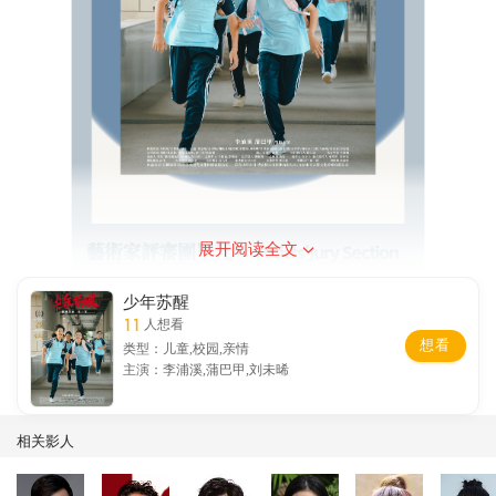
展开阅读全文
少年苏醒
11
人想看
想看
类型：儿童,校园,亲情
主演：李浦溪,蒲巴甲,刘未晞
相关影人