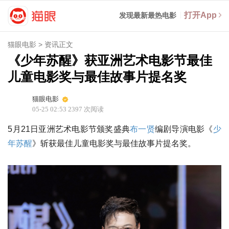
打开App
发现最新最热电影
猫眼电影
>
资讯正文
《少年苏醒》获亚洲艺术电影节最佳
儿童电影奖与最佳故事片提名奖
猫眼电影
05-25 02:53
2397
次阅读
5月21日亚洲艺术电影节颁奖盛典
布一贤
编剧导演电影《
少
年苏醒
》斩获最佳儿童电影奖与最佳故事片提名奖。