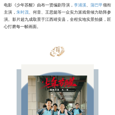
电影《少年苏醒》由布一贤编剧导演，
李浦溪
、
蒲巴甲
领衔
主演，
朱时茂
、何音、王思懿等一众实力派戏骨倾力助阵参
演。影片超九成取景于江西靖安县，全程实地实景拍摄，匠
心打磨每一帧画面。