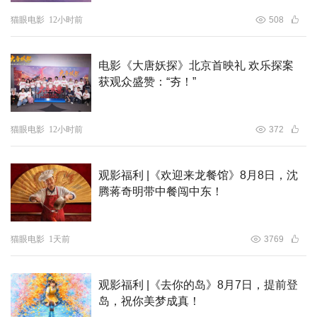
猫眼电影
12小时前
508
电影《大唐妖探》北京首映礼 欢乐探案
获观众盛赞：“夯！”
猫眼电影
12小时前
372
观影福利 |《欢迎来龙餐馆》8月8日，沈
腾蒋奇明带中餐闯中东！
猫眼电影
1天前
3769
观影福利 |《去你的岛》8月7日，提前登
岛，祝你美梦成真！