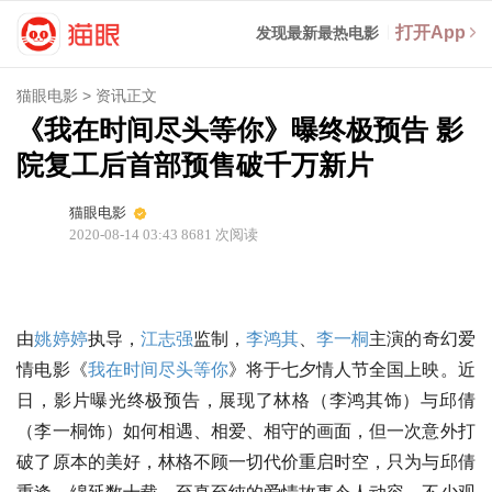
打开App
发现最新最热电影
猫眼电影
>
资讯正文
《我在时间尽头等你》曝终极预告 影
院复工后首部预售破千万新片
猫眼电影
2020-08-14 03:43
8681
次阅读
由
姚婷婷
执导，
江志强
监制，
李鸿其
、
李一桐
主演的奇幻爱
情电影《
我在时间尽头等你
》将于七夕情人节全国上映。近
日，影片曝光终极预告，展现了林格（李鸿其饰）与邱倩
（李一桐饰）如何相遇、相爱、相守的画面，但一次意外打
破了原本的美好，林格不顾一切代价重启时空，只为与邱倩