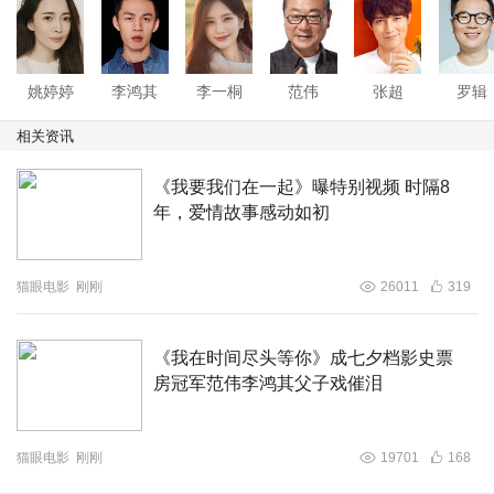
侣们不能出门欢庆，七夕便也成为今年第一个能够正常过节
的情人节。这样特殊的日子里，和最爱的人一起去看第一场
爱情电影，更加加磅了七夕看电影《我在时间尽头等你》的
姚婷婷
李鸿其
李一桐
范伟
张超
罗辑
仪式感。影片开启预售后，票房成绩便稳居七夕档第一，现
相关资讯
已超过1000万，成为影院复工后首部预售破千万的新片。
猫眼、淘票票双票务平台想看人数累计近120万，领先于所
《我要我们在一起》曝特别视频 时隔8
有待映新片。期待电影上映后，在全国掀起一场关于“时间
年，爱情故事感动如初
尽头”的电影院之约。
猫眼电影
刚刚
26011
319
《我在时间尽头等你》成七夕档影史票
电影《我在时间尽头等你》由姚婷婷执导，江志强监制，李
房冠军范伟李鸿其父子戏催泪
鸿其、李一桐主演，根据郑执同名原著小说改编。阿里巴巴
影业集团、宸铭影业（上海）有限公司、安乐影片有限公
司、万诱引力甲有限公司、安乐（北京）电影发行有限公
猫眼电影
刚刚
19701
168
司、北京中联华盟文化传媒投资有限公司出品，是阿里影业