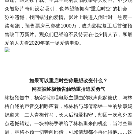
重逢。绵延数十载、至真至纯的爱情故事令人动容。不少观
众被影片奇幻设定吸引，也希望能拥有“重启时空”的机会，
弥补遗憾，找回错过的爱情。影片上映进入倒计时，热度一
路领跑，预售票房已突破1000万，成为影院复工后首部预
售破千万新片。观众们已经迫不及待要在七夕情人节，和最
爱的人去看2020年第一场爱情电影。
如果可以重启时空你最想改变什么？
网友被终极预告触动重拾追爱勇气
终极预告中，杨宗纬演唱电影主题曲的歌声此起彼伏，与林
格自述的声音交相呼应着，将林格与邱倩牵绊一生的故事娓
娓道来：二人青梅竹马，长大后相爱相守，却因一次意外差
点遗憾错过。一块神秘手表给了林格重来的机会，当时空重
启，林格不顾一切奔向邱倩，可邱倩却都不再记得他……这