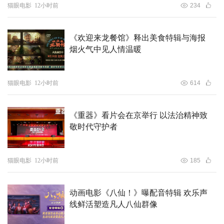
猫眼电影
12小时前
234
《欢迎来龙餐馆》释出美食特辑与海报
烟火气中见人情温暖
猫眼电影
12小时前
614
《重器》看片会在京举行 以法治精神致
敬时代守护者
猫眼电影
12小时前
185
动画电影《八仙！》曝配音特辑 欢乐声
线鲜活塑造凡人八仙群像