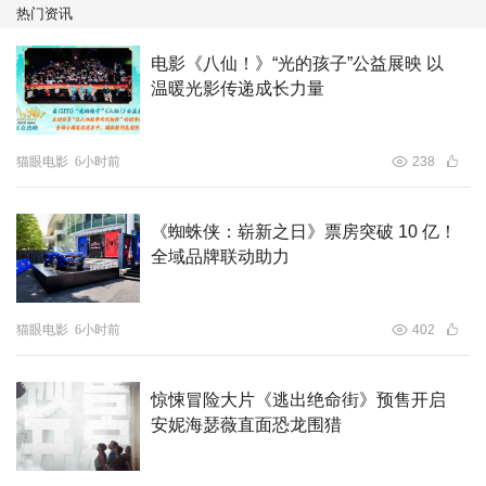
热门资讯
“锦橙合制”计划又一力作。影片将于8月25日七夕情人节全
国上映。
电影《八仙！》“光的孩子”公益展映 以
温暖光影传递成长力量
猫眼电影
6小时前
238
《蜘蛛侠：崭新之日》票房突破 10 亿！
全域品牌联动助力
猫眼电影
6小时前
402
惊悚冒险大片《逃出绝命街》预售开启
安妮海瑟薇直面恐龙围猎